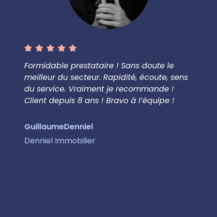
Formidable prestataire ! Sans doute le
Parten
meilleur du secteur. Rapidité, écoute, sens
qui p
du service. Vraiment je recommande !
à qui
Client depuis 8 ans ! Bravo à l’équipe !
confi
hésita
servic
Guillaume
Denniel
Denniel Immobilier
Quent
Kubi