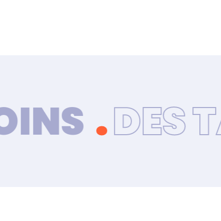
NS
.
DES TARI