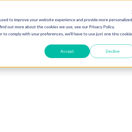
utions
Qui sommes-nous
Ressources
Tarifs
used to improve your website experience and provide more personalize
find out more about the cookies we use, see our Privacy Policy.
r to comply with your preferences, we'll have to use just one tiny cookie
Accept
Decline