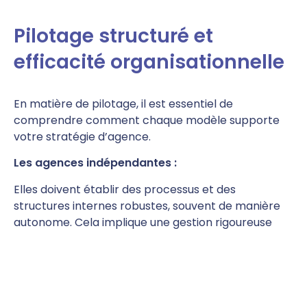
Pilotage structuré et
efficacité organisationnelle
En matière de pilotage, il est essentiel de
comprendre comment chaque modèle supporte
votre stratégie d’agence.
Les agences indépendantes :
Elles doivent établir des processus et des
structures internes robustes, souvent de manière
autonome. Cela implique une gestion rigoureuse
des ressources humaines, une création continue de
relations partenariales et une veille constante sur
les pratiques du marché. Le directeur est souvent
polyvalent, jonglant entre la gestion des opérations
quotidiennes et le développement stratégique.