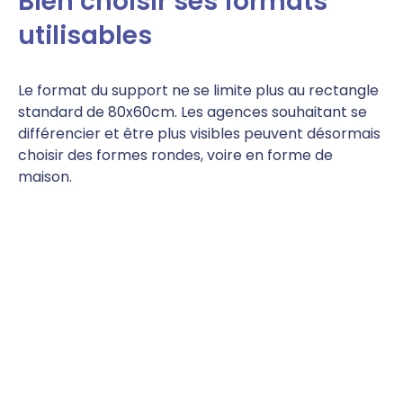
Bien choisir ses formats
utilisables
Le format du support ne se limite plus au rectangle
standard de 80x60cm. Les agences souhaitant se
différencier et être plus visibles peuvent désormais
choisir des formes rondes, voire en forme de
maison.
Certains sites proposent des formats
innovants comme des panneaux immobiliers
souples qui sont peu coûteux et facilement
transportables. Ils existent aussi en version couleur
ou encore, avec des formats plus
spécifiques comme les « panneaux en V » (à la
parisienne), qui sont visibles sous deux angles
différents. Ces derniers sont un choix
particulièrement pertinent pour communiquer sur